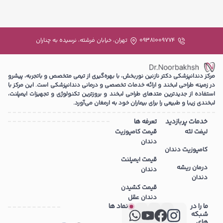
09381009774
تهران، خیابان فرشته، نرسیده به چناران
مرکز دندانپزشکی دکتر نازنین نوربخش، با بهره‌گیری از تیمی متخصص و باتجربه، پیشرو
در زمینه طراحی لبخند و ارائه خدمات تخصصی و درمانی دندانپزشکی است. این مرکز با
استفاده از جدیدترین متدهای طراحی لبخند و بروزترین تکنولوژی و تجهیزات ایمپلنت،
لبخندی زیبا و طبیعی را برای بیماران خود به ارمغان می‌آورد.
خدمات پربازدید
تعرفه ها
لیفت لثه
قیمت کامپوزیت
دندان
کامپوزیت دندان
قیمت ایمپلنت
درمان ریشه
دندان
دندان
قیمت کشیدن
دندان عقل
ما را در
نماد ها
شبکه
های