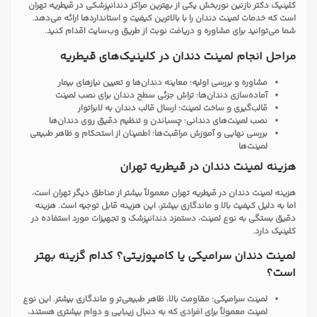
کلینیک دکتر نازنین نوربخش یکی از بهترین مراکز دندانپزشکی در قیطریه تهران
است که خدمات لمینت دندان را با بالاترین کیفیت و استانداردها ارائه می‌دهد.
شما می‌توانید برای مشاوره و دریافت نوبت از طریق وب‌سایت اقدام کنید.
مراحل انجام لمینت دندان در کلینیک‌های قیطریه
مشاوره و بررسی اولیه: معاینه دندان‌ها و تعیین نیازهای بیمار
آماده‌سازی دندان‌ها: تراش جزئی سطح دندان برای نصب لمینت
قالب‌گیری و ساخت لمینت: ارسال قالب دندان به لابراتوار
نصب لمینت‌های دندانی: چسباندن و تنظیم دقیق روی دندان‌ها
بررسی نهایی و آموزش مراقبت‌ها: اطمینان از استحکام و ظاهر طبیعی
لمینت‌ها
هزینه لمینت دندان در قیطریه تهران
هزینه لمینت دندان در قیطریه تهران معمولاً بیشتر از مناطق دیگر تهران است،
اما به دلیل کیفیت بالا و ماندگاری بیشتر، این هزینه قابل توجیه است. هزینه
دقیق بستگی به نوع لمینت، دستمزد دندانپزشک و تجهیزات مورد استفاده در
کلینیک دارد.
لمینت دندان سرامیکی یا کامپوزیتی؟ کدام گزینه بهتر
است؟
لمینت سرامیکی: مقاومت بالا، ظاهر طبیعی‌تر و ماندگاری بیشتر. این نوع
لمینت معمولاً برای افرادی که به دنبال زیبایی و دوام بیشتری هستند،