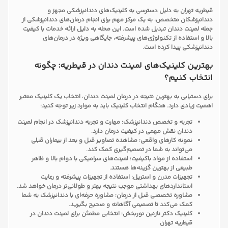
قیطریه تهران به دلیل دسترسی به کلینیک‌های دندانپزشکی مجهز و
دندانپزشکان متخصص، به یک مرکز مهم برای انجام درمان‌های دندانپزشکی از
جمله لمینت دندان تبدیل شده است. این محله به دلیل ارائه خدمات با کیفیت
بالا و استفاده از تکنولوژی‌های پیشرفته، جایگاهی ویژه در درمان‌های
دندانپزشکی پیدا کرده است.
بهترین کلینیک‌های لمینت دندان در قیطریه: چگونه
انتخاب کنیم؟
برای دستیابی به بهترین نتیجه در درمان لمینت دندان، انتخاب یک کلینیک معتبر
اهمیت زیادی دارد. هنگام انتخاب کلینیک باید به موارد زیر توجه کنید:
تجربه و تخصص دندانپزشک: مهارت و تجربه دندانپزشک در انجام لمینت
دندان نقش مهمی در کیفیت درمان دارد.
نمونه کارهای واقعی: مشاهده تصاویر قبل و بعد از بیماران قبلی
می‌تواند به شما در تصمیم‌گیری کمک کند.
استفاده از مواد باکیفیت: لمینت‌های سرامیکی با دوام بالا و ظاهر
طبیعی از بهترین گزینه‌ها هستند.
تجهیزات مدرن و استریل: استفاده از تجهیزات پیشرفته و رعایت
استانداردهای بهداشتی موجب نتیجه بهتر و طولانی‌تر درمان خواهد شد.
مشاوره تخصصی قبل از درمان: مشاوره حرفه‌ای با دندانپزشک به شما
کمک می‌کند تا تصمیمی آگاهانه و صحیح بگیرید.
کلینیک دکتر نازنین نوربخش: انتخابی مطمئن برای لمینت دندان در
قیطریه تهران