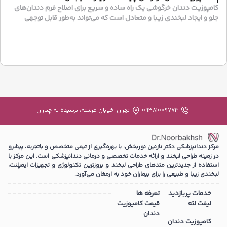
کامپوزیت دندان خرگوشی یک راه ساده و سریع برای اصلاح فرم دندان‌های
جلو و ایجاد لبخندی زیبا و متعادل است که می‌تواند به‌طور قابل توجهی
جذابیت چهره شما را افزایش دهد.
09381009774
تهران، خیابان فرشته، نرسیده به چناران
مرکز دندانپزشکی دکتر نازنین نوربخش، با بهره‌گیری از تیمی متخصص و باتجربه، پیشرو
در زمینه طراحی لبخند و ارائه خدمات تخصصی و درمانی دندانپزشکی است. این مرکز با
استفاده از جدیدترین متدهای طراحی لبخند و بروزترین تکنولوژی و تجهیزات ایمپلنت،
لبخندی زیبا و طبیعی را برای بیماران خود به ارمغان می‌آورد.
خدمات پربازدید
تعرفه ها
لیفت لثه
قیمت کامپوزیت
دندان
کامپوزیت دندان