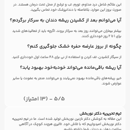
این علائم شامل درد مداوم، تورم، تب و ترشح از محل تحت درمان هستند. در
صورت بروز این موارد، بلافاصله با دندانپزشک خود تماس بگیرید.
آیا می‌توانم بعد از کشیدن ریشه دندان به سرکار برگردم؟
بیشتر بیماران می‌توانند روز بعد به سرکار بروند، اگرچه باید از فعالیت‌های شدید
برای 1 تا 2 روز خودداری کنند.
چگونه از بروز عارضه حفره خشک جلوگیری کنم؟
از سیگار کشیدن، تف کردن و استفاده از نی برای 48 ساعت اول خودداری کنید.
آیا ریشه باقی‌مانده می‌تواند خودبه‌خود بهبود یابد؟
خیر، ریشه‌های باقی‌مانده بهبود نمی‌یابند و می‌توانند منجر به عفونت یا سایر
عوارض شوند.
5/5 - (13 امتیاز)
تیم تحریریه دکتر نوربخش
این مقاله به کوشش دکتر نازنین نوربخش تولید شده است. ما در تیم تحریریه
دکتر نوربخش امیدواریم که با تلاش خود. تاثیری هرچند کوچک در آگاهی
سلامت دهان و دندان شما داشته باشیم.