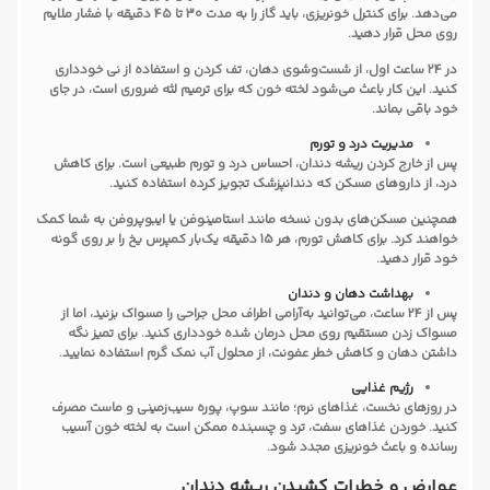
می‌دهد. برای کنترل خونریزی، باید گاز را به مدت 30 تا 45 دقیقه با فشار ملایم
روی محل قرار دهید.
در 24 ساعت اول، از شست‌وشوی دهان، تف کردن و استفاده از نی خودداری
کنید. این کار باعث می‌شود لخته خون که برای ترمیم لثه ضروری است، در جای
خود باقی بماند.
مدیریت درد و تورم
پس از خارج کردن ریشه دندان، احساس درد و تورم طبیعی است. برای کاهش
درد، از داروهای مسکن که دندانپزشک تجویز کرده استفاده کنید.
همچنین مسکن‌های بدون نسخه مانند استامینوفن یا ایبوپروفن به شما کمک
خواهند کرد. برای کاهش تورم، هر 15 دقیقه یک‌بار کمپرس یخ را بر روی گونه
خود قرار دهید.
بهداشت دهان و دندان
پس از 24 ساعت، می‌توانید به‌آرامی اطراف محل جراحی را مسواک بزنید، اما از
مسواک زدن مستقیم روی محل درمان شده خودداری کنید. برای تمیز نگه
داشتن دهان و کاهش خطر عفونت، از محلول آب نمک گرم استفاده نمایید.
رژیم غذایی
در روزهای نخست، غذاهای نرم؛ مانند سوپ، پوره سیب‌زمینی و ماست مصرف
کنید. خوردن غذاهای سفت، ترد و چسبنده ممکن است به لخته خون آسیب
رسانده و باعث خونریزی مجدد شود.
عوارض و خطرات کشیدن ریشه دندان