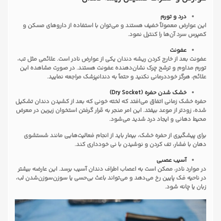
درد و تورم
این عوارض معمولاً خفیف هستند و می‌توان با استفاده از داروهای مسکن و
کمپرس سرد آن‌ها را کنترل نمود.
عفونت
عفونت بعد از خارج کردن ریشه دندان یکی از عوارض نادر است. علائمی مثل تب،
تورم مداوم و ترشح چرک نشان‌دهنده عفونت هستند. در صورت مشاهده این
علائم، هرگز خوددرمانی نکنید و حتماً به دندانپزشک مراجعه نمایید.
خشک شدن حفره (Dry Socket)
حفره خشک زمانی اتفاق می‌افتد که لخته خونی که بعد از کشیدن دندان تشکیل
شده، زودتر از موعد بیفتد. این امر منجر به قرار گرفتن استخوان زیرین در معرض
محیط دهانی و ایجاد درد شدید می‌شود.
برای پیشگیری از حفره خشک، بیمار باید از انجام فعالیت‌هایی مانند شستشوی
دهان با فشار، تف کردن و نوشیدن با نی خودداری کند.
آسیب عصبی
در موارد نادر، ممکن است به اعصاب اطراف دندان آسیب برسد. این عارضه بیشتر
در ناحیه فک پایین رخ می‌دهد و می‌تواند باعث بی‌حسی یا سوزن‌سوزن‌شدن لب،
زبان یا چانه شود.