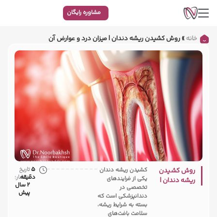
مشاوره رایگان
خانه
»
روش كشيدن ریشه دندان | میزان درد و عوارض آن
5
تاریخ
روش كشيدن
کشیدن ریشه دندان
دقیقه
انتشار:
یکی از فرایندهای
ریشه دندان |
2 سال
تخصصی در
میزان درد و
پیش
دندانپزشکی است که
عوارض آن
بسته به شرایط ریشه،
سلامت بافت‌های