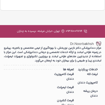
09381009774
تهران، خیابان فرشته، نرسیده به چناران
مرکز دندانپزشکی دکتر نازنین نوربخش، با بهره‌گیری از تیمی متخصص و باتجربه، پیشرو
در زمینه طراحی لبخند و ارائه خدمات تخصصی و درمانی دندانپزشکی است. این مرکز با
استفاده از جدیدترین متدهای طراحی لبخند و بروزترین تکنولوژی و تجهیزات ایمپلنت،
لبخندی زیبا و طبیعی را برای بیماران خود به ارمغان می‌آورد.
خدمات پربازدید
تعرفه ها
لیفت لثه
قیمت کامپوزیت
دندان
کامپوزیت دندان
قیمت ایمپلنت
درمان ریشه
دندان
دندان
قیمت کشیدن