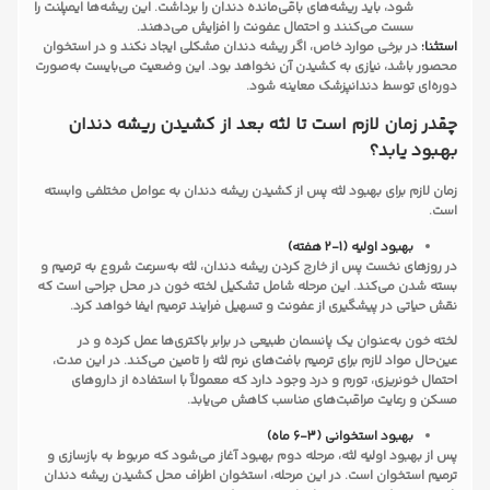
شود، باید ریشه‌های باقی‌مانده دندان را برداشت. این ریشه‌ها ایمپلنت را
سست می‌کنند و احتمال عفونت را افزایش می‌دهند.
استثنا:
در برخی موارد خاص، اگر ریشه دندان مشکلی ایجاد نکند و در استخوان
محصور باشد، نیازی به کشیدن آن نخواهد بود. این وضعیت می‌بایست به‌صورت
دوره‌ای توسط دندانپزشک معاینه شود.
چقدر زمان لازم است تا لثه بعد از کشیدن ریشه دندان
بهبود یابد؟
زمان لازم برای بهبود لثه پس از کشیدن ریشه دندان به عوامل مختلفی وابسته
است.
بهبود اولیه (1-2 هفته)
در روزهای نخست پس از خارج کردن ریشه دندان، لثه به‌سرعت شروع به ترمیم و
بسته شدن می‌کند. این مرحله شامل تشکیل لخته خون در محل جراحی است که
نقش حیاتی در پیشگیری از عفونت و تسهیل فرایند ترمیم ایفا خواهد کرد.
لخته خون به‌عنوان یک پانسمان طبیعی در برابر باکتری‌ها عمل کرده و در
عین‌حال مواد لازم برای ترمیم بافت‌های نرم لثه را تامین می‌کند. در این مدت،
احتمال خونریزی، تورم و درد وجود دارد که معمولاً با استفاده از داروهای
مسکن و رعایت مراقبت‌های مناسب کاهش می‌یابد.
بهبود استخوانی (3-6 ماه)
پس از بهبود اولیه لثه، مرحله دوم بهبود آغاز می‌شود که مربوط به بازسازی و
ترمیم استخوان است. در این مرحله، استخوان اطراف محل کشیدن ریشه دندان