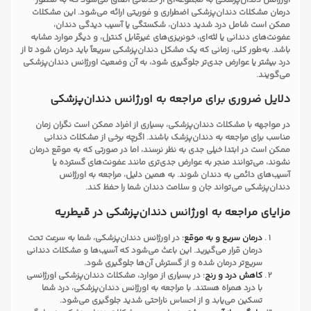
اورژانس دندان‌پزشکی به مجموعه‌ای از خدماتی اطلاق می‌شود که به منظور
درمان مشکلات دندان‌پزشکی اضطراری و فوریتی ارائه می‌شود. این مشکلات
ممکن است شامل درد شدید دندان، شکستگی یا آسیب دیدگی دندان،
عفونت‌های دندانی یا لثه‌ای، خونریزی‌های غیرقابل کنترل، و دیگر موارد مشابه
باشد. به‌طور کلی، زمانی که یک مشکل دندان‌پزشکی سریعاً باید درمان شود تا از
درد بیشتر یا عوارض جدی‌تر جلوگیری شود، به آن وضعیت اورژانس دندان‌پزشکی
می‌گویند.
دلایل ضروری برای مراجعه به اورژانس دندان‌پزشکی
در مواجهه با مشکلات دندان‌پزشکی، بسیاری از افراد ممکن است نگران زمان
مناسب برای مراجعه به دندان‌پزشک باشند. اگرچه برخی از مشکلات دندانی
ممکن است در ابتدا خیلی جدی به نظر نرسند، اما در صورتی که به موقع درمان
نشوند، می‌توانند منجر به عوارض جدی‌تری مانند عفونت‌های گسترده یا
آسیب‌های دائمی به دندان شوند. به همین دلیل، مراجعه به اورژانس
دندان‌پزشکی می‌تواند جان و سلامت دندان شما را حفظ کند.
مزایای مراجعه به اورژانس دندان‌پزشکی در قیطریه
درمان سریع و به موقع
: در اورژانس دندان‌پزشکی، شما به سرعت تحت
درمان قرار می‌گیرید. این باعث می‌شود که آسیب‌ها و مشکلات دندانی
سریع‌تر درمان شده و از گسترش آن‌ها جلوگیری شود.
کاهش درد و رنج
: در بسیاری از موارد، مشکلات دندان‌پزشکی اورژانسی
با درد همراه هستند. با مراجعه به اورژانس دندان‌پزشکی، درد شما
تسکین می‌یابد و از احساس ناراحتی شدید جلوگیری می‌شود.