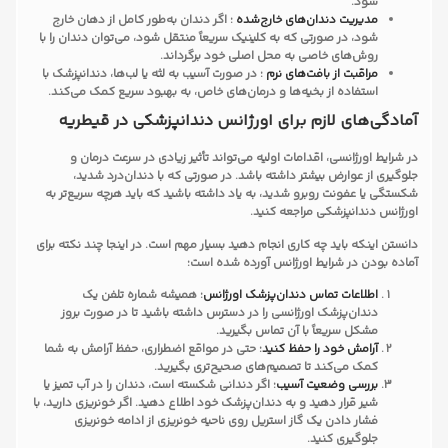
شود.
مدیریت دندان‌های خارج‌شده
: اگر دندان به‌طور کامل از دهان خارج
شود، در صورتی که به کلینیک سریعاً منتقل شود، می‌توان دندان را با
روش‌های خاصی به محل اصلی خود برگرداند.
مراقبت از بافت‌های نرم
: در صورت آسیب به لثه یا لب‌ها، دندانپزشک با
استفاده از بخیه‌ها و درمان‌های خاص، به بهبود سریع کمک می‌کند.
آمادگی‌های لازم برای اورژانس دندانپزشکی در قیطریه
در شرایط اورژانسی، اقدامات اولیه می‌تواند تأثیر زیادی در سرعت درمان و
جلوگیری از عوارض بیشتر داشته باشد. در صورتی که با دندان‌درد شدید،
شکستگی یا عفونت روبرو شدید، به یاد داشته باشید که باید هرچه سریع‌تر به
اورژانس دندانپزشکی مراجعه کنید.
دانستن اینکه باید چه کاری انجام دهید بسیار مهم است. در اینجا چند نکته برای
آماده بودن در شرایط اورژانس آورده شده است:
اطلاعات تماس دندان‌پزشک اورژانس
: همیشه شماره تلفن یک
دندان‌پزشک اورژانسی را در دسترس داشته باشید تا در صورت بروز
مشکل سریعاً با آن تماس بگیرید.
آرامش خود را حفظ کنید
: حتی در مواقع اضطراری، حفظ آرامش به شما
کمک می‌کند تا تصمیم‌های صحیح‌تری بگیرید.
بررسی وضعیت آسیب
: اگر دندانی شکسته است، دندان را در آب تمیز یا
شیر قرار دهید و به دندان‌پزشک خود اطلاع دهید. اگر خونریزی دارید، با
فشار دادن یک گاز استریل روی ناحیه خونریزی از ادامه خونریزی
جلوگیری کنید.