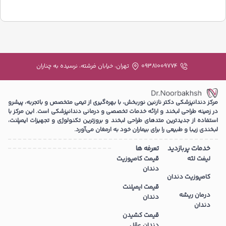
09381009774
تهران، خیابان فرشته، نرسیده به چناران
مرکز دندانپزشکی دکتر نازنین نوربخش، با بهره‌گیری از تیمی متخصص و باتجربه، پیشرو
در زمینه طراحی لبخند و ارائه خدمات تخصصی و درمانی دندانپزشکی است. این مرکز با
استفاده از جدیدترین متدهای طراحی لبخند و بروزترین تکنولوژی و تجهیزات ایمپلنت،
لبخندی زیبا و طبیعی را برای بیماران خود به ارمغان می‌آورد.
خدمات پربازدید
تعرفه ها
لیفت لثه
قیمت کامپوزیت
دندان
کامپوزیت دندان
قیمت ایمپلنت
درمان ریشه
دندان
دندان
قیمت کشیدن
دندان عقل