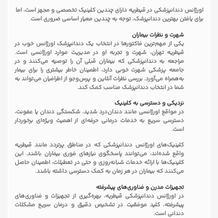
اورژانس دندانپزشکی در قیطریه دارای چندین کلینیک تخصصی و مجهز است، اما
برای یافتن بهترین دندانپزشک، توجه به چندین معیار اساسی ضروری است.
شهرت و نظرات بیماران
یکی از مهم‌ترین فاکتورها در انتخاب یک دندانپزشک اورژانس خوب در
قیطریه تهران، شهرت و تجربه او در مدیریت موارد اورژانسی است.
مراجعه به دندانپزشکی که بیماران قبلی آن را توصیه می‌کنند و در
جامعه پزشکی شهرت خوبی دارد، اطمینان خاطر بیشتری را برای بیمار
به‌همراه می‌آورد. بررسی نظرات آنلاین و پرس‌و‌جو از اطرافیان می‌تواند به
شما در انتخاب دندانپزشک مناسب کمک کند.
نزدیکی و دسترسی به کلینیک
در مواقع اورژانسی مانند دندان‌درد شدید، شکستگی دندان یا عفونت،
دسترسی سریع به خدمات درمانی حرفه‌ای از اهمیت ویژه‌ای برخوردار
است.
کلینیک‌های اورژانس دندانپزشکی که در مناطق پرتردد مانند قیطریه
واقع شده‌اند، می‌توانند پاسخگوی نیازهای فوری بیماران باشند. این
کلینیک‌ها با ارائه خدمات شبانه‌روزی و حتی در تعطیلات، اطمینان حاصل
می‌کنند که بیماران در هر زمان به کمک دسترسی داشته باشند.
تجهیزات مدرن و فناوری‌های پیشرفته
در اورژانس دندانپزشکی قیطریه، بهره‌گیری از تجهیزات و فناوری‌های
پیشرفته، کلید موفقیت در تشخیص دقیق و درمان سریع مشکلات
دندانی است.