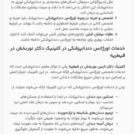
مثل رادیوگرافی دیجیتال، اسکن‌های سه‌بعدی، و دندانپزشکی لیزری به
دندانپزشک این امکان را می‌دهد تا با دقت و سرعت بیشتری مشکلات را
شناسایی و درمان کند.
تخصص و تجربه در زمینه اورژانس دندانپزشکی
: دندانپزشک باید تجربه و
تخصص کافی در درمان شرایط اضطراری را داشته باشد تا بتواند در شرایط
بحرانی با دقت و سرعت مناسب عمل کند.
نظرات بیماران قبلی
: بازخوردهای بیماران قبلی می‌تواند کمک کند تا افراد
انتخاب بهتری برای مراجعه به اورژانس دندانپزشکی داشته باشند.
خدمات اورژانس دندانپزشکی در کلینیک دکتر نوربخش در
قیطریه
کلینیک دکتر نازنین نوربخش در قیطریه
یکی از مراکز معتبر دندانپزشکی است که
خدمات تخصصی اورژانس دندانپزشکی ارائه می‌دهد. در این کلینیک، تمرکز اصلی
بر تسکین درد و درمان سریع مشکلات دندانی است.
برخی از خدمات اورژانس دندانپزشکی که در این کلینیک ارائه می‌شود عبارتند از:
تسکین درد دندان
: دندانپزشک در ابتدا با استفاده از مسکن‌های
مناسب، درد بیمار را تسکین می‌دهد و سپس به درمان علت اصلی درد
می‌پردازد.
ترمیم دندان‌های شکسته یا ترک‌خورده
: دندان‌های آسیب‌دیده به سرعت
ترمیم می‌شوند تا بیمار بتواند به وضعیت طبیعی خود بازگردد.
درمان آبسه دندان
: آبسه‌های دندانی که معمولاً به علت عفونت ایجاد
می‌شوند، به‌طور سریع تخلیه می‌شوند تا عفونت از گسترش جلوگیری