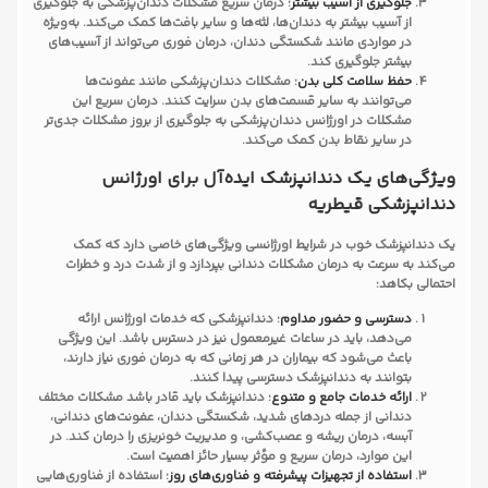
جلوگیری از آسیب بیشتر
: درمان سریع مشکلات دندان‌پزشکی به جلوگیری
از آسیب بیشتر به دندان‌ها، لثه‌ها و سایر بافت‌ها کمک می‌کند. به‌ویژه
در مواردی مانند شکستگی دندان، درمان فوری می‌تواند از آسیب‌های
بیشتر جلوگیری کند.
حفظ سلامت کلی بدن
: مشکلات دندان‌پزشکی مانند عفونت‌ها
می‌توانند به سایر قسمت‌های بدن سرایت کنند. درمان سریع این
مشکلات در اورژانس دندان‌پزشکی به جلوگیری از بروز مشکلات جدی‌تر
در سایر نقاط بدن کمک می‌کند.
ویژگی‌های یک دندانپزشک ایده‌آل برای اورژانس
دندانپزشکی قیطریه
یک دندانپزشک خوب در شرایط اورژانسی ویژگی‌های خاصی دارد که کمک
می‌کند به سرعت به درمان مشکلات دندانی بپردازد و از شدت درد و خطرات
احتمالی بکاهد:
دسترسی و حضور مداوم
: دندانپزشکی که خدمات اورژانس ارائه
می‌دهد، باید در ساعات غیرمعمول نیز در دسترس باشد. این ویژگی
باعث می‌شود که بیماران در هر زمانی که به درمان فوری نیاز دارند،
بتوانند به دندانپزشک دسترسی پیدا کنند.
ارائه خدمات جامع و متنوع
: دندانپزشک باید قادر باشد مشکلات مختلف
دندانی از جمله دردهای شدید، شکستگی دندان، عفونت‌های دندانی،
آبسه، درمان ریشه و عصب‌کشی، و مدیریت خونریزی را درمان کند. در
این موارد، درمان سریع و مؤثر بسیار حائز اهمیت است.
استفاده از تجهیزات پیشرفته و فناوری‌های روز
: استفاده از فناوری‌هایی